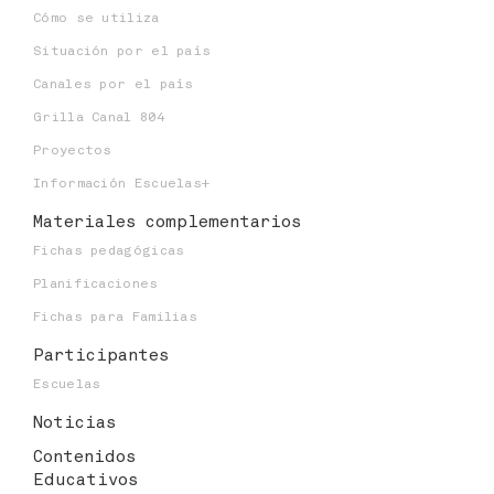
Cómo se utiliza
Situación por el país
Canales por el país
Grilla Canal 804
Proyectos
Información Escuelas+
Materiales
complementarios
Fichas pedagógicas
Planificaciones
Fichas para Familias
Participantes
Escuelas
Noticias
Contenidos
Educativos