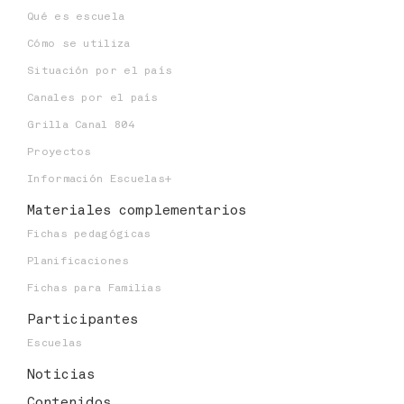
Qué es escuela
Niveles educativos:
8-9-10-11-12
Cómo se utiliza
Situación por el país
Canales por el país
Grilla Canal 804
Proyectos
Información Escuelas+
Materiales
complementarios
Fichas pedagógicas
Planificaciones
Fichas para Familias
Participantes
Escuelas
Noticias
Contenidos