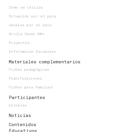
Niveles educativos:
1-2-3-4-5-6-7
Cómo se utiliza
Situación por el país
Canales por el país
Grilla Canal 804
Proyectos
Información Escuelas+
Materiales
complementarios
Fichas pedagógicas
Planificaciones
Fichas para Familias
Participantes
Escuelas
Noticias
Contenidos
Educativos