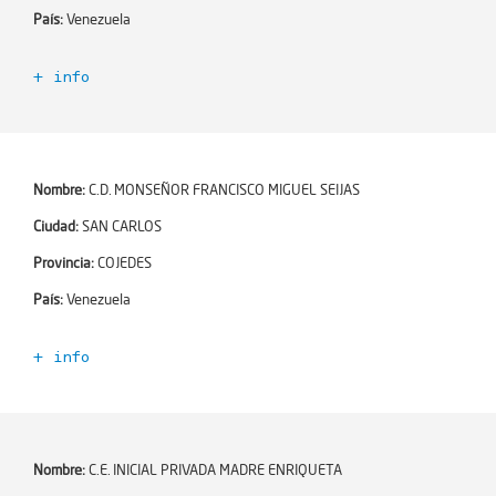
Teléfono:
País:
Venezuela
Ciudad:
SANTA BÁRBARA
+ info
Zona:
Código Escuela+:
354825
Dirección:
Año de incorporación:
2021-06-02
Dependencia:
Número de profesores:
0
Nombre:
C.D. MONSEÑOR FRANCISCO MIGUEL SEIJAS
Número de alumnos:
0
Encargado de Esc+:
Ciudad:
SAN CARLOS
Niveles educativos:
Email:
Provincia:
COJEDES
Teléfono:
País:
Venezuela
Ciudad:
EL VIGÍA
+ info
Zona:
Código Escuela+:
354826
Dirección:
Año de incorporación:
2021-06-02
Dependencia:
Número de profesores:
0
Nombre:
C.E. INICIAL PRIVADA MADRE ENRIQUETA
Número de alumnos:
0