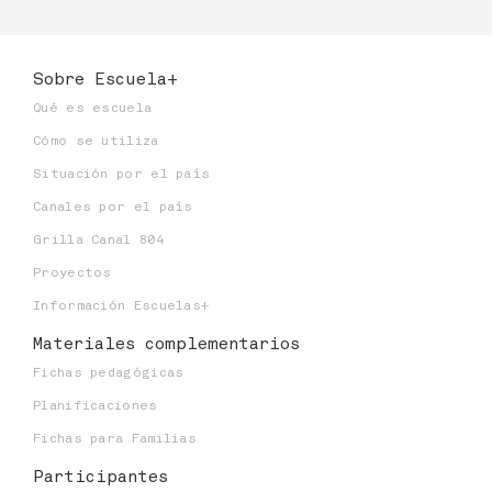
Dependencia:
Número de alumnos:
0
Sobre Escuela+
Niveles educativos:
Qué es escuela
Cómo se utiliza
Situación por el país
Canales por el país
Grilla Canal 804
Proyectos
Información Escuelas+
Materiales
complementarios
Fichas pedagógicas
Planificaciones
Fichas para Familias
Participantes