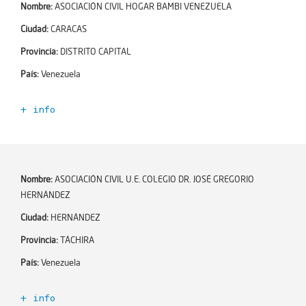
Número de profesores:
0
Nombre:
ASOCIACIÓN CIVIL HOGAR BAMBI VENEZUELA
Niveles educativos:
inicial 4-5
Encargado de Esc+:
Ciudad:
CARACAS
Email:
Provincia:
DISTRITO CAPITAL
Teléfono:
País:
Venezuela
Ciudad:
CIUDAD GUAYANA
+ info
Zona:
Código Escuela+:
354822
Dirección:
Año de incorporación:
2021-06-02
Dependencia:
Número de profesores:
0
Nombre:
ASOCIACIÓN CIVIL U.E. COLEGIO DR. JOSÉ GREGORIO
Número de alumnos:
0
HERNÁNDEZ
Encargado de Esc+:
Niveles educativos:
Ciudad:
HERNÁNDEZ
Email:
Provincia:
TÁCHIRA
Teléfono:
País:
Venezuela
Ciudad:
CARACAS
Zona:
+ info