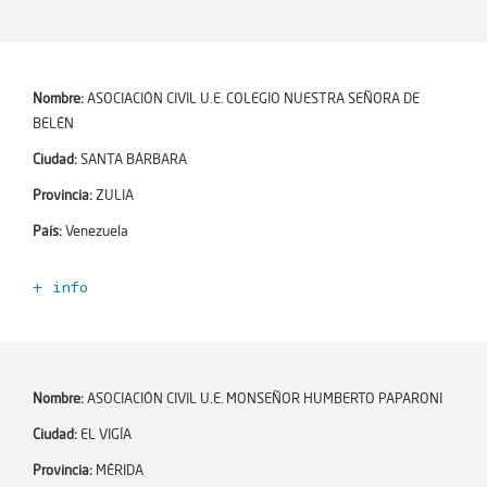
Dirección:
Código Escuela+:
354823
Dependencia:
Año de incorporación:
2021-06-02
Número de alumnos:
0
Número de profesores:
0
Nombre:
ASOCIACIÓN CIVIL U.E. COLEGIO NUESTRA SEÑORA DE
Niveles educativos:
BELÉN
Encargado de Esc+:
Ciudad:
SANTA BÁRBARA
Email:
Provincia:
ZULIA
Teléfono:
País:
Venezuela
Ciudad:
HERNÁNDEZ
Zona:
+ info
Dirección:
Código Escuela+:
354824
Dependencia:
Año de incorporación:
2021-06-02
Número de alumnos:
0
Número de profesores:
0
Nombre:
ASOCIACIÓN CIVIL U.E. MONSEÑOR HUMBERTO PAPARONI
Niveles educativos:
Encargado de Esc+:
Ciudad:
EL VIGÍA
Email:
Provincia:
MÉRIDA