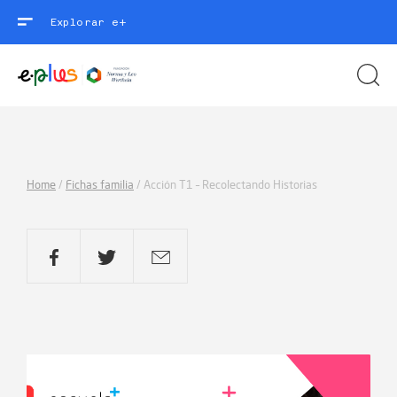
Explorar e+
Home
/
Fichas familia
/
Acción T1 – Recolectando Historias