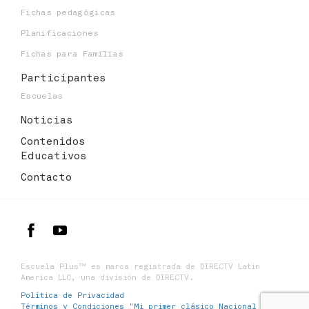
Fichas pedagógicas
Planificaciones
Fichas para Familias
Participantes
Escuelas
Noticias
Contenidos
Educativos
Contacto
Escuela Plus™ es marca registrada de DIRECTV Latin
America LLC, una división de DIRECTV.
Política de Privacidad
Términos y Condiciones "Mi primer clásico Nacional y