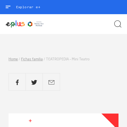
Explorar e+
Home
/
Fichas familia
/
TEATROPEDIA – Mini Teatro