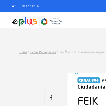
Explorar e+
Home
/
Fichas Pedagógicas
/
Feik Ñus Ep5 Un mensajero engaño