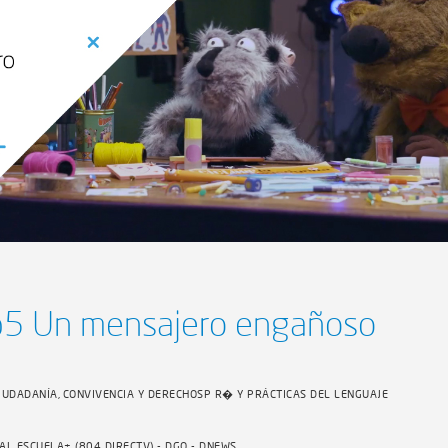
p5 Un mensajero engañoso
IUDADANÍA, CONVIVENCIA Y DERECHOSP R� Y PRÁCTICAS DEL LENGUAJE
AL ESCUELA+ (804 DIRECTV) - DGO - DNEWS