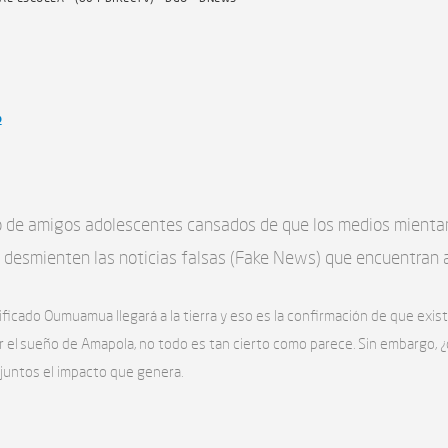
o
po de amigos adolescentes cansados de que los medios mientan
 desmienten las noticias falsas (Fake News) que encuentran a
ificado Oumuamua llegará a la tierra y eso es la confirmación de que exist
r el sueño de Amapola, no todo es tan cierto como parece. Sin embargo, 
untos el impacto que genera.