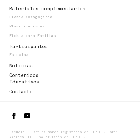
Materiales
complementarios
Fichas pedagógicas
Planificaciones
Fichas para Familias
Participantes
Escuelas
Noticias
Contenidos
Educativos
Contacto
Escuela Plus™ es marca registrada de DIRECTV Latin
America LLC, una división de DIRECTV.