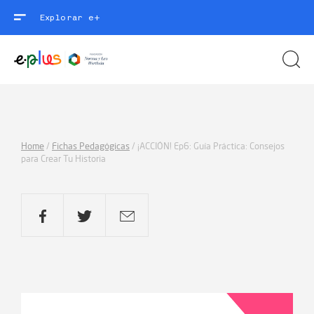
Explorar e+
Home
/
Fichas Pedagógicas
/
¡ACCIÓN! Ep6: Guía Práctica: Consejos
para Crear Tu Historia