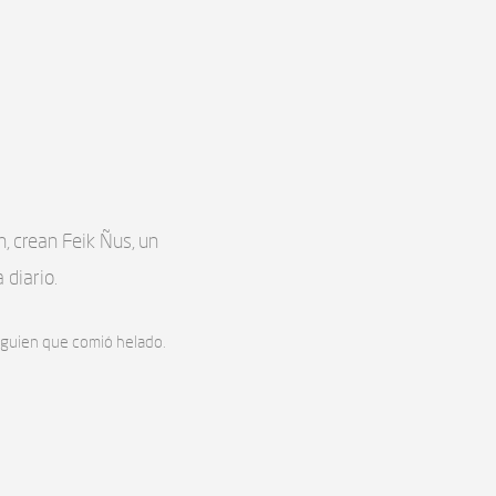
, crean Feik Ñus, un
 diario.
lguien que comió helado.