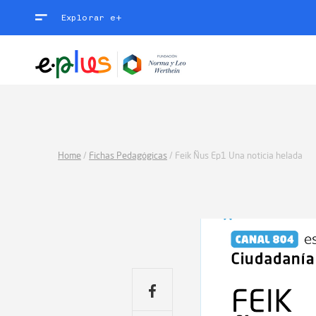
Explorar e+
Home
/
Fichas Pedagógicas
/
Feik Ñus Ep1 Una noticia helada