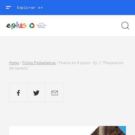
Explorar e+
Home
/
Fichas Pedagógicas
/
Huerta en 4 pasos – Ep. 1 “Preparación
del terreno”