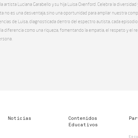
 la artista Luciana Garabello y su hija Luisa Oxenford. Celebra la diversida
ta no es una desventaja, sino una oportunidad para ampliar nuestra comp
encias de Luisa, diagnosticada dentro del espectro autista, cada episodio 
a diferencia como una riqueza, fomentando la empatía, el respeto y el r
ersona.
Noticias
Contenidos
Par
Educativos
Esc