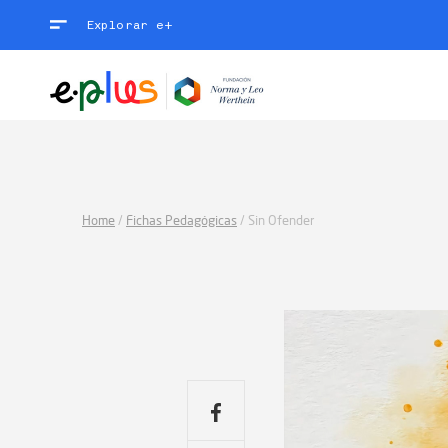
Explorar e+
Home
/
Fichas Pedagógicas
/
Sin Ofender