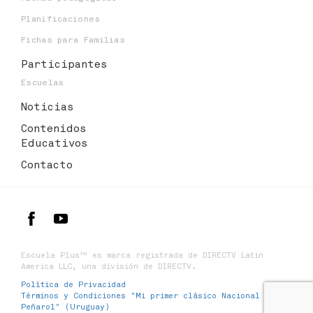
Planificaciones
Fichas para Familias
Participantes
Escuelas
Noticias
Contenidos
Educativos
Contacto
Escuela Plus™ es marca registrada de DIRECTV Latin
America LLC, una división de DIRECTV.
Política de Privacidad
Términos y Condiciones "Mi primer clásico Nacional y
Peñarol" (Uruguay)