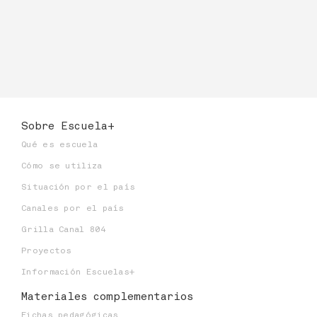
Sobre Escuela+
Qué es escuela
Cómo se utiliza
Situación por el país
Canales por el país
Grilla Canal 804
Proyectos
Información Escuelas+
Materiales
complementarios
Fichas pedagógicas