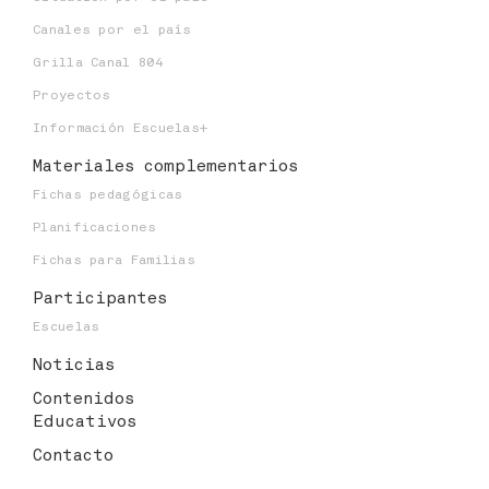
Canales por el país
Grilla Canal 804
Proyectos
Información Escuelas+
Materiales
complementarios
Fichas pedagógicas
Planificaciones
Fichas para Familias
Participantes
Escuelas
Noticias
Contenidos
Educativos
Contacto