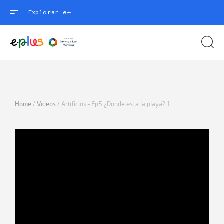
Explorar e+
Home
/
Videos
/
Artificios – Ep5 ¿Dónde está la playa? 1