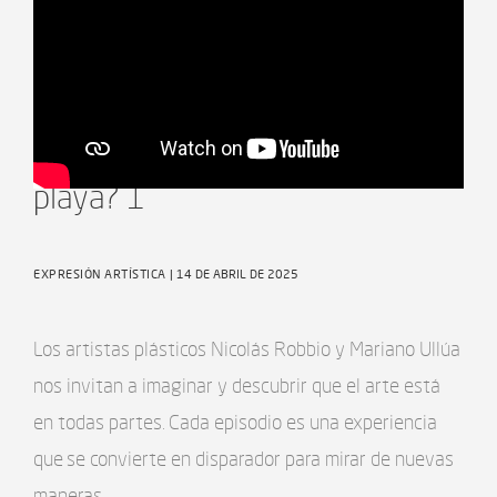
Artificios - Ep5 ¿Dónde está la
playa? 1
EXPRESIÓN ARTÍSTICA
| 14 DE ABRIL DE 2025
Los artistas plásticos Nicolás Robbio y Mariano Ullúa
nos invitan a imaginar y descubrir que el arte está
en todas partes. Cada episodio es una experiencia
que se convierte en disparador para mirar de nuevas
maneras.