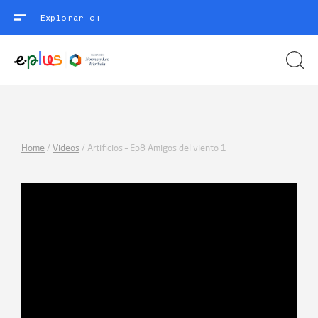
Explorar e+
Home
/
Videos
/
Artificios – Ep8 Amigos del viento 1