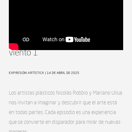
Artificios - Ep8 Amigos del
viento 1
EXPRESIÓN ARTÍSTICA
| 14 DE ABRIL DE 2025
Los artistas plásticos Nicolás Robbio y Mariano Ullúa
nos invitan a imaginar y descubrir que el arte está
en todas partes. Cada episodio es una experiencia
que se convierte en disparador para mirar de nuevas
maneras.