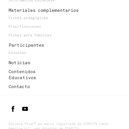
Información Escuelas+
Materiales
complementarios
Fichas pedagógicas
Planificaciones
Fichas para Familias
Participantes
Escuelas
Noticias
Contenidos
Educativos
Contacto
Escuela Plus™ es marca registrada de DIRECTV Latin
America LLC, una división de DIRECTV.