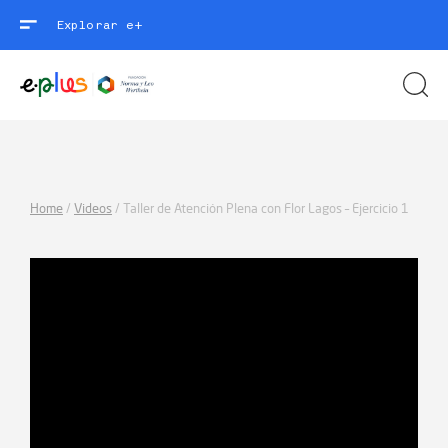
Explorar e+
Home
/
Videos
/
Taller de Atención Plena con Flor Lagos – Ejercicio 1