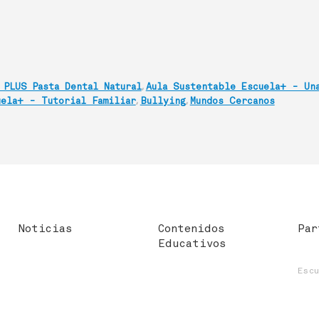
,
 PLUS Pasta Dental Natural
Aula Sustentable Escuela+ - Una
,
,
uela+ - Tutorial Familiar
Bullying
Mundos Cercanos
Noticias
Contenidos
Par
Educativos
Esc