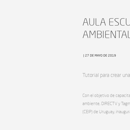
AULA ESCU
AMBIENTAL
| 27 DE MAYO DE 2019
Tutorial para crear un
Con el objetivo de capacit
ambiente, DIRECTV y Tagma,
(CEIP) de Uruguay, inaugur