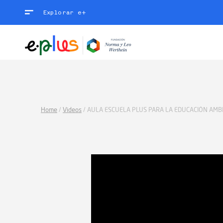
Explorar e+
Home
/
Videos
/
AULA ESCUELA PLUS PARA LA EDUCACIÓN AMB