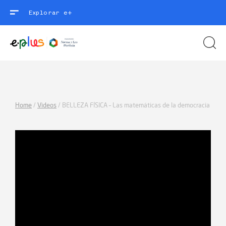
Explorar e+
Home
/
Videos
/
BELLEZA FÍSICA – Las matemáticas de la democracia