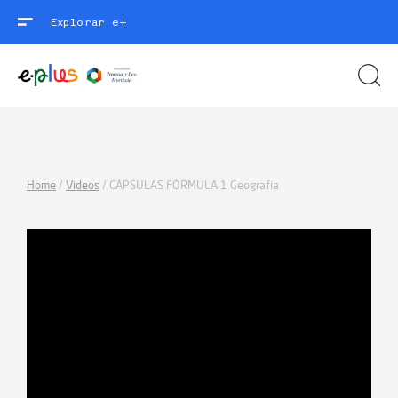
Explorar e+
Home
/
Videos
/
CÁPSULAS FÓRMULA 1 Geografía