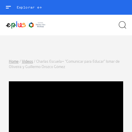
Explorar e+
Home
/
Videos
/
Charlas Escuela+ “Comunicar para Educar” Ismar de
Oliveira y Guillermo Orozco Gómez