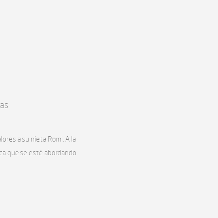
as.
lores a su nieta Romi. A la
tica que se esté abordando.