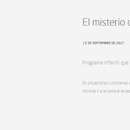
El misterio 
| 5 DE SEPTIEMBRE DE 2017
Programa infantil que 
En situaciones cotidianas q
hora de ir a la cama él le 