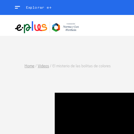
Explorar e+
Home
/
Videos
/
El misterio de las bolitas de colores