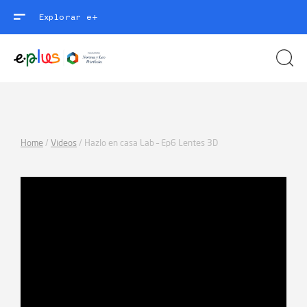
Explorar e+
Home
/
Videos
/
Hazlo en casa Lab – Ep6 Lentes 3D