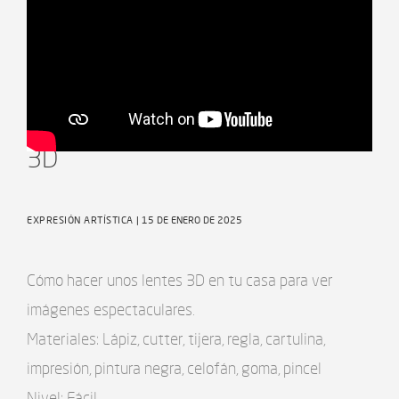
Hazlo en casa Lab - Ep6 Lentes
3D
EXPRESIÓN ARTÍSTICA
| 15 DE ENERO DE 2025
Cómo hacer unos lentes 3D en tu casa para ver
imágenes espectaculares.
Materiales: Lápiz, cutter, tijera, regla, cartulina,
impresión, pintura negra, celofán, goma, pincel
Nivel: Fácil