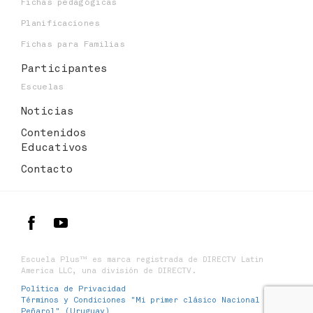
Fichas pedagógicas
Planificaciones
Fichas para Familias
Participantes
Escuelas
Noticias
Contenidos
Educativos
Contacto
Escuela Plus™ es marca registrada de DIRECTV Latin
America LLC, una división de DIRECTV.
Política de Privacidad
Términos y Condiciones "Mi primer clásico Nacional y
Peñarol" (Uruguay)