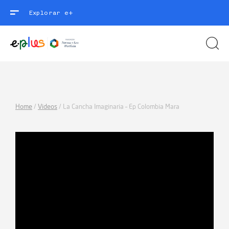
Explorar e+
Home
/
Videos
/
La Cancha Imaginaria – Ep Colombia Mara