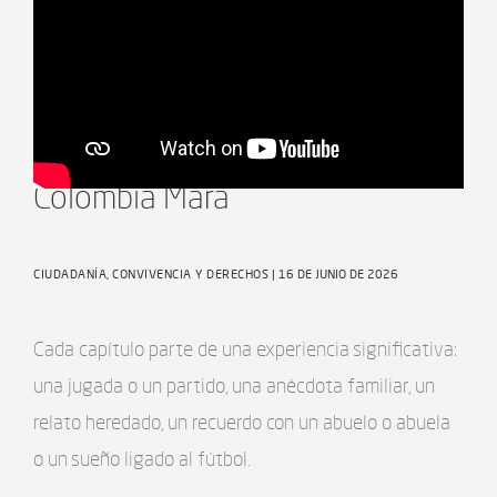
La Cancha Imaginaria - Ep
Colombia Mara
CIUDADANÍA, CONVIVENCIA Y DERECHOS
| 16 DE JUNIO DE 2026
Cada capítulo parte de una experiencia significativa:
una jugada o un partido, una anécdota familiar, un
relato heredado, un recuerdo con un abuelo o abuela
o un sueño ligado al fútbol.