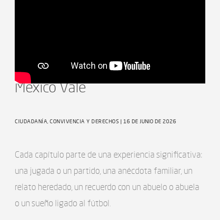
La Cancha Imaginaria - Ep
Mexico Vale
CIUDADANÍA, CONVIVENCIA Y DERECHOS
| 16 DE JUNIO DE 2026
Cada capítulo parte de una experiencia significativa:
una jugada o un partido, una anécdota familiar, un
relato heredado, un recuerdo con un abuelo o abuela
o un sueño ligado al fútbol.