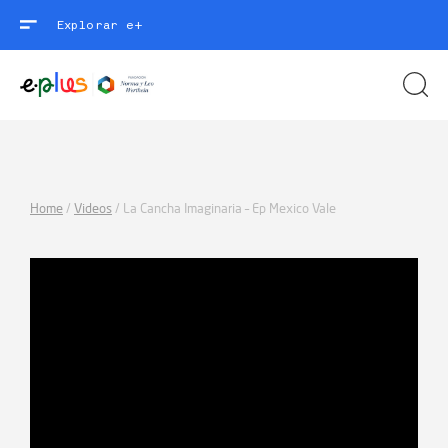
Explorar e+
Home
/
Videos
/
La Cancha Imaginaria – Ep Mexico Vale