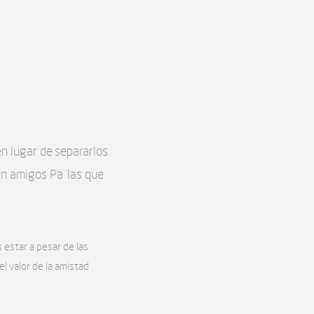
en lugar de separarlos
 en amigos Pa´las que
estar a pesar de las
el valor de la amistad