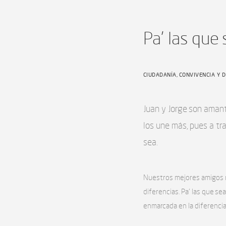
Pa' las que
CIUDADANÍA, CONVIVENCIA Y 
Juan y Jorge son amant
los une más, pues a tr
sea.
Nuestros mejores amigos no
diferencias. Pa’ las que se
enmarcada en la diferencia