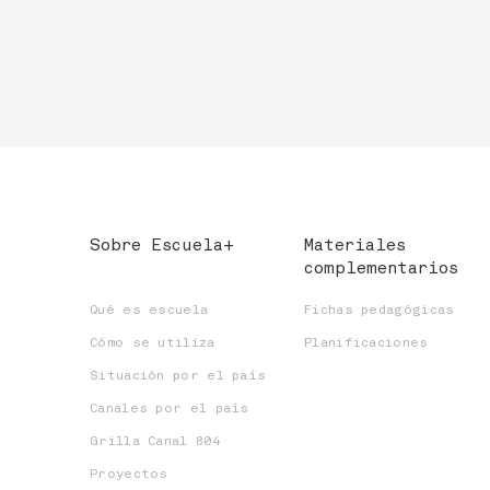
Sobre Escuela+
Materiales
complementarios
Qué es escuela
Fichas pedagógicas
Cómo se utiliza
Planificaciones
Situación por el país
Canales por el país
Grilla Canal 804
Proyectos