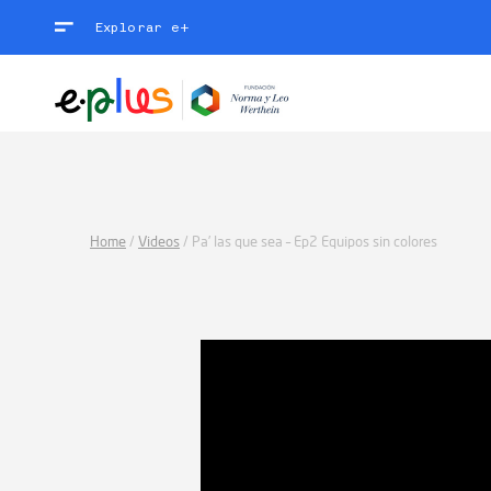
Explorar e+
Home
/
Videos
/
Pa’ las que sea – Ep2 Equipos sin colores