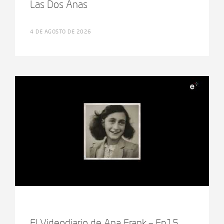
Las Dos Anas
4 DE AGOSTO DE 2026
El Videodiario de Ana Frank – Ep15