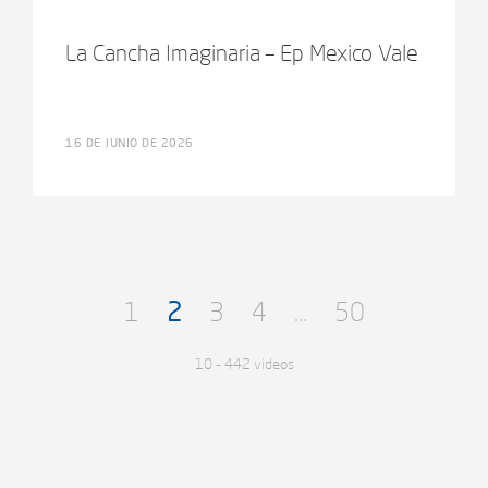
La Cancha Imaginaria – Ep Mexico Vale
16 DE JUNIO DE 2026
1
2
3
4
…
50
10 - 442 videos