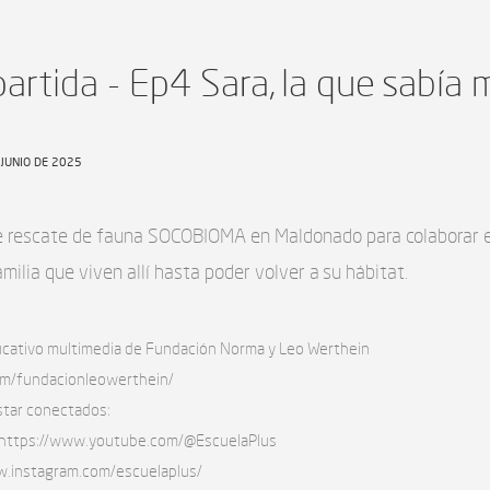
artida - Ep4 Sara, la que sabía m
 JUNIO DE 2025
 de rescate de fauna SOCOBIOMA en Maldonado para colaborar e
milia que viven allí hasta poder volver a su hábitat.
ucativo multimedia de Fundación Norma y Leo Werthein
om/fundacionleowerthein/
star conectados:
: https://www.youtube.com/@EscuelaPlus
ww.instagram.com/escuelaplus/