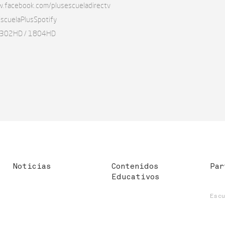
w.facebook.com/plusescueladirectv
y/EscuelaPlusSpotify
 1302HD / 1804HD
Noticias
Contenidos
Par
Educativos
Esc