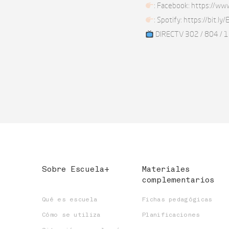
: Facebook: https://ww
: Spotify: https://bit.l
DIRECTV 302 / 804 /
Sobre Escuela+
Materiales
complementarios
Qué es escuela
Fichas pedagógicas
Cómo se utiliza
Planificaciones