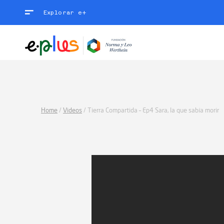
Explorar e+
Home
/
Videos
/
Tierra Compartida – Ep4 Sara, la que sabía morir