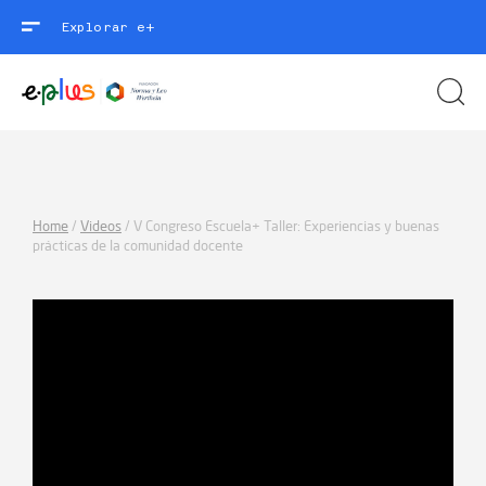
Explorar e+
Home
/
Videos
/
V Congreso Escuela+ Taller: Experiencias y buenas
prácticas de la comunidad docente