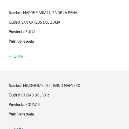
Año de incorporación:
2021-06-02
Dependencia:
Número de profesores:
0
Nombre:
MADRE MARÍA LUISA DE LA PEÑA
Número de alumnos:
0
Encargado de Esc+:
Ciudad:
SAN CARLOS DEL ZULIA
Niveles educativos:
Email:
Provincia:
ZULIA
Teléfono:
País:
Venezuela
Ciudad:
MAIQUETÍA
+ info
Zona:
Código Escuela+:
354884
Dirección:
Año de incorporación:
2021-06-02
Dependencia:
Número de profesores:
0
Nombre:
MISIONERAS DEL DIVINO MAESTRO
Número de alumnos:
0
Encargado de Esc+:
Ciudad:
CIUDAD BOLÍVAR
Niveles educativos:
Email:
Provincia:
BOLÍVAR
Teléfono:
País:
Venezuela
Ciudad:
SAN CARLOS DEL ZULIA