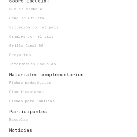
Sobre Escuela+
Niveles educativos:
Qué es escuela
Cómo se utiliza
Situación por el país
Canales por el país
Grilla Canal 804
Proyectos
Información Escuelas+
Materiales
complementarios
Fichas pedagógicas
Planificaciones
Fichas para Familias
Participantes
Escuelas
Noticias