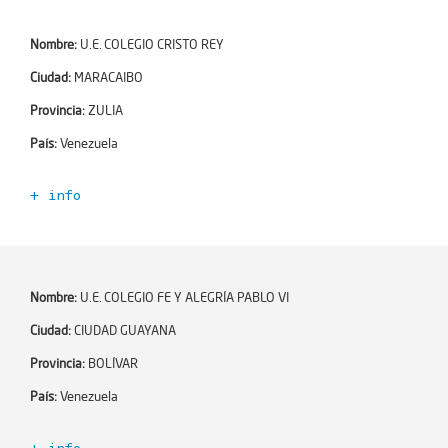
Año de incorporación:
2021-06-02
Dependencia:
Número de profesores:
0
Nombre:
U.E. COLEGIO CRISTO REY
Número de alumnos:
0
Encargado de Esc+:
Ciudad:
MARACAIBO
Niveles educativos:
Email:
Provincia:
ZULIA
Teléfono:
País:
Venezuela
Ciudad:
CALABOZO
+ info
Zona:
Código Escuela+:
354914
Dirección:
Año de incorporación:
2021-06-02
Dependencia:
Número de profesores:
0
Nombre:
U.E. COLEGIO FE Y ALEGRÍA PABLO VI
Número de alumnos:
0
Encargado de Esc+:
Ciudad:
CIUDAD GUAYANA
Niveles educativos:
Email:
Provincia:
BOLÍVAR
Teléfono:
País:
Venezuela
Ciudad:
MARACAIBO