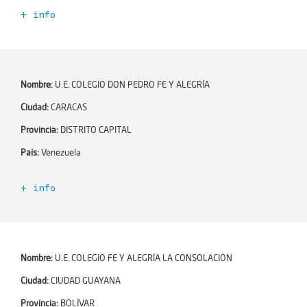
+ info
Código Escuela+:
354908
Año de incorporación:
2021-06-02
Número de profesores:
0
Nombre:
U.E. COLEGIO DON PEDRO FE Y ALEGRÍA
Encargado de Esc+:
Ciudad:
CARACAS
Email:
Provincia:
DISTRITO CAPITAL
Teléfono:
País:
Venezuela
Ciudad:
CIUDAD GUAYANA
+ info
Zona:
Código Escuela+:
354909
Dirección:
Año de incorporación:
2021-06-02
Dependencia:
Número de profesores:
0
Nombre:
U.E. COLEGIO FE Y ALEGRÍA LA CONSOLACIÓN
Número de alumnos:
0
Encargado de Esc+:
Ciudad:
CIUDAD GUAYANA
Niveles educativos:
Email:
Provincia:
BOLÍVAR