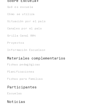
Sobre Escuela+
Niveles educativos:
Qué es escuela
Cómo se utiliza
Situación por el país
Canales por el país
Grilla Canal 804
Proyectos
Información Escuelas+
Materiales
complementarios
Fichas pedagógicas
Planificaciones
Fichas para Familias
Participantes
Escuelas
Noticias