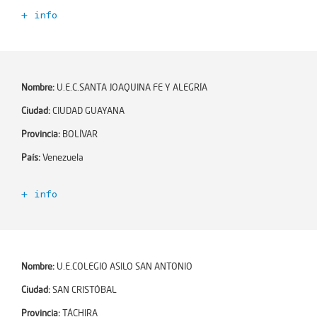
+ info
Código Escuela+:
354988
Año de incorporación:
2021-06-02
Número de profesores:
0
Nombre:
U.E.C.SANTA JOAQUINA FE Y ALEGRÍA
Encargado de Esc+:
Ciudad:
CIUDAD GUAYANA
Email:
Provincia:
BOLÍVAR
Teléfono:
País:
Venezuela
Ciudad:
GUANARE
+ info
Zona:
Código Escuela+:
354989
Dirección:
Año de incorporación:
2021-06-02
Dependencia:
Número de profesores:
0
Nombre:
U.E.COLEGIO ASILO SAN ANTONIO
Número de alumnos:
0
Encargado de Esc+:
Ciudad:
SAN CRISTÓBAL
Niveles educativos:
Email:
Provincia:
TÁCHIRA