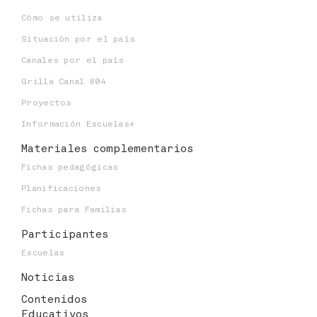
Niveles educativos:
Cómo se utiliza
Situación por el país
Canales por el país
Grilla Canal 804
Proyectos
Información Escuelas+
Materiales
complementarios
Fichas pedagógicas
Planificaciones
Fichas para Familias
Participantes
Escuelas
Noticias
Contenidos
Educativos