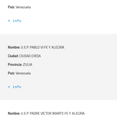
Teléfono:
País:
Venezuela
Ciudad:
CARACAS
+ info
Zona:
Código Escuela+:
355010
Dirección:
Año de incorporación:
2021-06-02
Dependencia:
Número de profesores:
0
Nombre:
U.E.P. PABLO VI FE Y ALEGRÍA
Número de alumnos:
0
Encargado de Esc+:
Ciudad:
CIUDAD OJEDA
Niveles educativos:
Email:
Provincia:
ZULIA
Teléfono:
País:
Venezuela
Ciudad:
MARACAIBO
+ info
Zona:
Código Escuela+:
355011
Dirección:
Año de incorporación:
2021-06-02
Dependencia:
Número de profesores:
0
Nombre:
U.E.P. PADRE VÍCTOR IRIARTE FE Y ALEGRÍA
Número de alumnos:
0