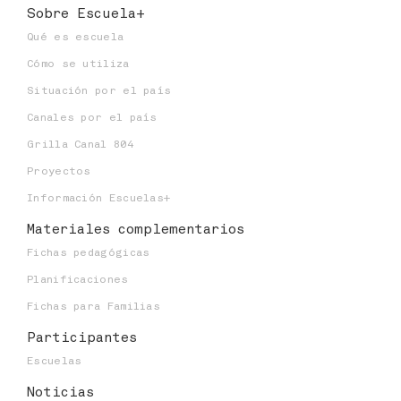
Sobre Escuela+
Número de alumnos:
0
Qué es escuela
Niveles educativos:
Cómo se utiliza
Situación por el país
Canales por el país
Grilla Canal 804
Proyectos
Información Escuelas+
Materiales
complementarios
Fichas pedagógicas
Planificaciones
Fichas para Familias
Participantes
Escuelas
Noticias