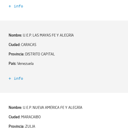
+ info
Código Escuela+:
355008
Año de incorporación:
2021-06-02
Número de profesores:
0
Nombre:
U.E.P. LAS MAYAS FE Y ALEGRÍA
Encargado de Esc+:
Ciudad:
CARACAS
Email:
Provincia:
DISTRITO CAPITAL
Teléfono:
País:
Venezuela
Ciudad:
MARACAIBO
+ info
Zona:
Código Escuela+:
355009
Dirección:
Año de incorporación:
2021-06-02
Dependencia:
Número de profesores:
0
Nombre:
U.E.P. NUEVA AMÉRICA FE Y ALEGRÍA
Número de alumnos:
0
Encargado de Esc+:
Ciudad:
MARACAIBO
Niveles educativos:
Email:
Provincia:
ZULIA