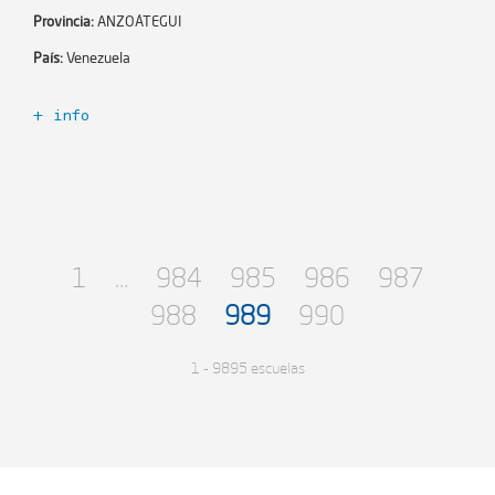
Provincia:
ANZOÁTEGUI
Teléfono:
País:
Venezuela
Ciudad:
BARCELONA
Zona:
+ info
Dirección:
Código Escuela+:
355017
Dependencia:
Año de incorporación:
2021-06-02
Número de alumnos:
0
Número de profesores:
0
Niveles educativos:
Encargado de Esc+:
1
…
984
985
986
987
Email:
988
989
990
Teléfono:
1 - 9895 escuelas
Ciudad:
BARCELONA
Zona:
Dirección:
Dependencia: