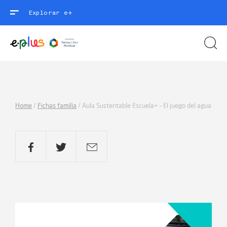
Explorar e+
Home
/
Fichas familia
/
Aula Sustentable Escuela+ – El juego del agua