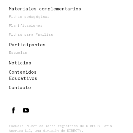
Materiales
complementarios
Fichas pedagógicas
Planificaciones
Fichas para Familias
Participantes
Escuelas
Noticias
Contenidos
Educativos
Contacto
Escuela Plus™ es marca registrada de DIRECTV Latin
America LLC, una división de DIRECTV.