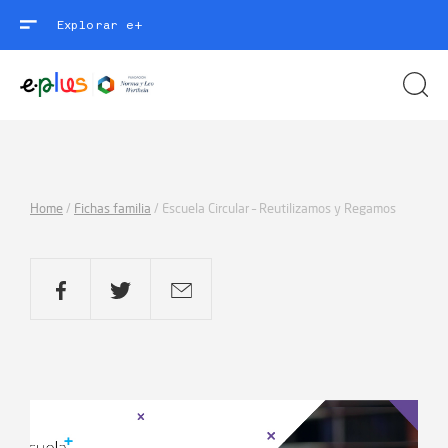
Explorar e+
Home
/
Fichas familia
/
Escuela Circular – Reutilizamos y Regamos