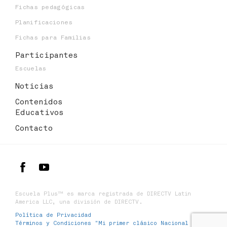
Fichas pedagógicas
Planificaciones
Fichas para Familias
Participantes
Escuelas
Noticias
Contenidos
Educativos
Contacto
Escuela Plus™ es marca registrada de DIRECTV Latin
America LLC, una división de DIRECTV.
Política de Privacidad
Términos y Condiciones "Mi primer clásico Nacional y