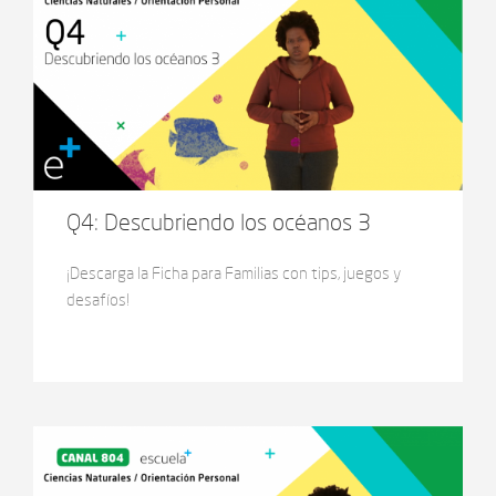
Q4: Descubriendo los océanos 3
¡Descarga la Ficha para Familias con tips, juegos y
desafíos!