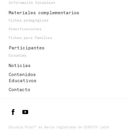
Información Escuelas+
Materiales
complementarios
Fichas pedagógicas
Planificaciones
Fichas para Familias
Participantes
Escuelas
Noticias
Contenidos
Educativos
Contacto
Escuela Plus™ es marca registrada de DIRECTV Latin