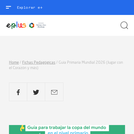
Explorar e+
Home
/
Fichas Pedagógicas
/
Guía Primaria Mundial 2026 (Jugar con
el Corazón y más)