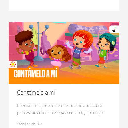
en sus aventuras mientras juegan. Al girar en la
calesita, columpiarse en las hamacas o deslizarse por
el tobogán, surgen preguntas que nos invitan a
descubrir los principios científicos detrás de cada
movimiento: la gravedad, la inercia, la fuerza… y
mucho más.
Contámelo a mí
Cuenta conmigo es una serie educativa diseñada
para estudiantes en etapa escolar, cuyo principal
objetivo es introducirlos al mundo de las
Socio Escuela Plus
matemáticas de manera accesible y dinámica. A