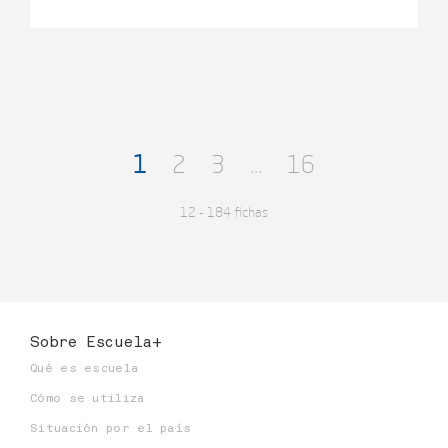
descubrir el placer de escribir.
1
2
3
…
16
12 - 184 fichas
Sobre Escuela+
Qué es escuela
Cómo se utiliza
Situación por el país