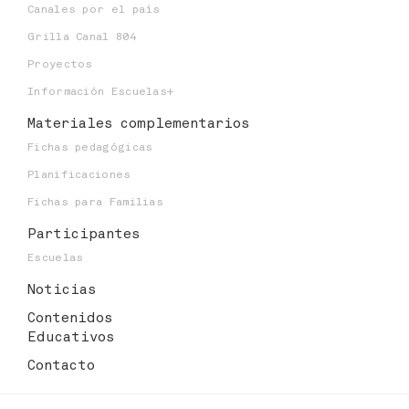
Canales por el país
Grilla Canal 804
Proyectos
Información Escuelas+
Materiales
complementarios
Fichas pedagógicas
Planificaciones
Fichas para Familias
Participantes
Escuelas
Noticias
Contenidos
Educativos
Contacto