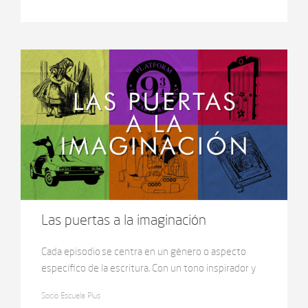
través de situaciones cotidianas y desafíos, la serie
muestra cómo los conceptos matemáticos están
presentes en la vida diaria. Con un enfoque lúdico
busca despertar la curiosidad y el pensamiento
lógico en los niños.
Las puertas a la imaginación
Cada episodio se centra en un género o aspecto
específico de la escritura, Con un tono inspirador y
cercano, la serie no solo acompaña a los docentes en
Socio Escuela Plus
su labor, sino que también invita a los estudiantes a