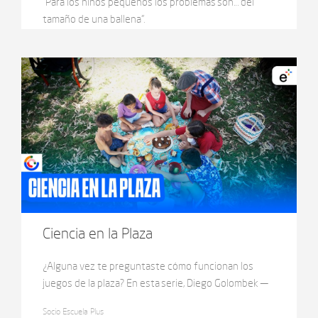
“Para los niños pequeños los problemas son… del
tamaño de una ballena”.
Ciencia en la Plaza
¿Alguna vez te preguntaste cómo funcionan los
juegos de la plaza? En esta serie, Diego Golombek —
doctor en ciencias biológicas y reconocido
Socio Escuela Plus
divulgador científico— acompaña a una niña y un niño