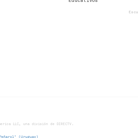
Educativos
Esc
erica LLC, una división de DIRECTV.
Peñarol" (Uruguay)