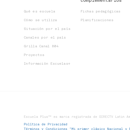
complementarios
Qué es escuela
Fichas pedagógicas
Cómo se utiliza
Planificaciones
Situación por el país
Canales por el país
Grilla Canal 804
Proyectos
Información Escuelas+
Escuela Plus™ es marca registrada de DIRECTV Latin Am
Política de Privacidad
Términos y Condiciones "Mi primer clásico Nacional y 