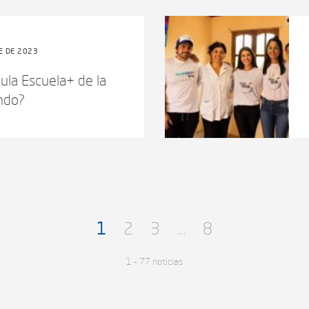
E DE 2023
ula Escuela+ de la
ndo?
1
2
3
…
8
1 - 77 noticias